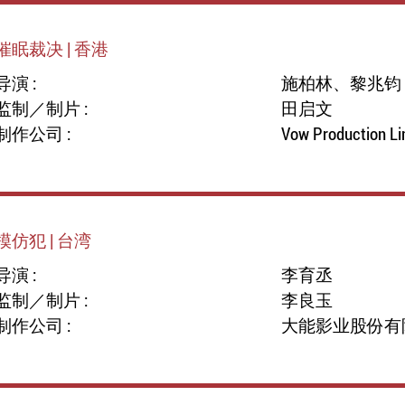
催眠裁决 | 香港
导演 :
施柏林、黎兆钧
监制／制片 :
田启文
制作公司 :
Vow Production Li
模仿犯 | 台湾
导演 :
李育丞
监制／制片 :
李良玉
制作公司 :
大能影业股份有