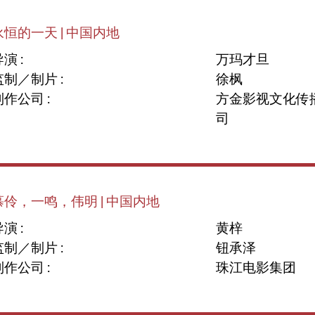
永恒的一天 | 中国内地
演 :
万玛才旦
监制／制片 :
徐枫
制作公司 :
方金影视文化传播 
司
慕伶，一鸣，伟明 | 中国内地
演 :
黄梓
监制／制片 :
钮承泽
制作公司 :
珠江电影集团