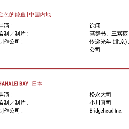
金色的鲸鱼 | 中国内地
导演 :
徐闻
监制／制片 :
髙群书、王紫薇
制作公司 :
传递光年 (北京
公司
HANALEI BAY | 日本
导演 :
松永大司
监制／制片 :
小川真司
制作公司 :
Bridgehead Inc.