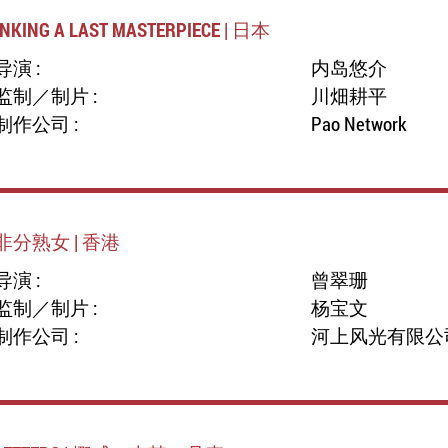
INKING A LAST MASTERPIECE | 日本
导演 :
内岛悠介
监制／制片 :
川畑耕平
制作公司 :
Pao Network
非分熟女 | 香港
导演 :
曾翠珊
监制／制片 :
杨宝文
制作公司 :
河上风光有限公