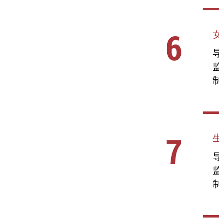
6
导
7
导