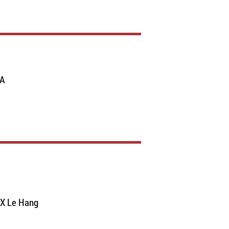
VA
Le Hang