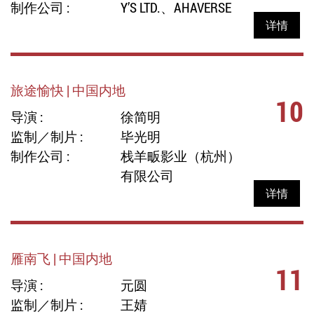
制作公司 :
Y’S LTD.、AHAVERSE
详情
旅途愉快 | 中国内地
10
导演 :
徐简明
监制／制片 :
毕光明
制作公司 :
栈羊畈影业（杭州）
有限公司
详情
雁南飞 | 中国内地
11
导演 :
元圆
监制／制片 :
王婧