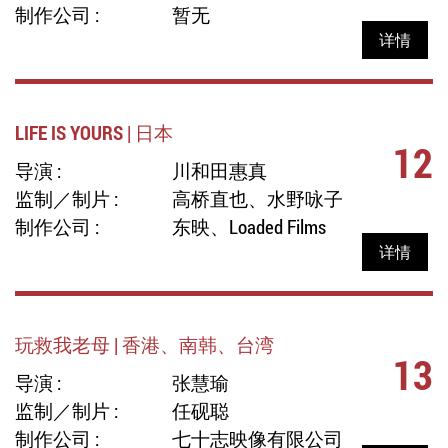
制作公司 :
暂无
详情
LIFE IS YOURS | 日本
12
导演 :
川和田惠真
监制／制片 :
高桥直也、水野咏子
制作公司 :
东映、Loaded Films
详情
玩救我老母 | 香港、南韩、台湾
13
导演 :
张慧瑜
监制／制片 :
任砚聪
制作公司 :
七十志映像有限公司