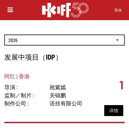
简体
发展中项目（IDP）
阿红 | 香港
1
导演 :
祝紫嫣
监制／制片 :
关锦鹏
制作公司 :
语丝有限公司
详情