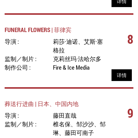
详情
FUNERAL FLOWERS | 菲律宾
8
导演 :
莉莎·迪诺、艾斯·塞
格拉
监制／制片 :
克莉丝玛·法哈尔多
制作公司 :
Fire & Ice Media
详情
葬送行进曲 | 日本、中国内地
9
导演 :
藤田直哉
监制／制片 :
椎名保、邹沙沙、邹
琳、藤田可南子