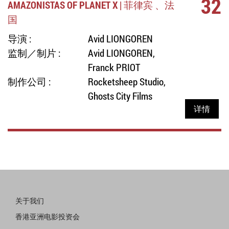
32
AMAZONISTAS OF PLANET X | 菲律宾 、法
国
导演 :
Avid LIONGOREN
监制／制片 :
Avid LIONGOREN,
Franck PRIOT
制作公司 :
Rocketsheep Studio,
Ghosts City Films
详情
关于我们
香港亚洲电影投资会