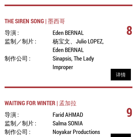
THE SIREN SONG | 墨西哥
8
导演 :
Eden BERNAL
监制／制片 :
杨宝文、Julio LOPEZ,
Eden BERNAL
制作公司 :
Sinapsis, The Lady
Improper
详情
WAITING FOR WINTER | 孟加拉
9
导演 :
Farid AHMAD
监制／制片 :
Salma SONIA
制作公司 :
Noyakar Productions