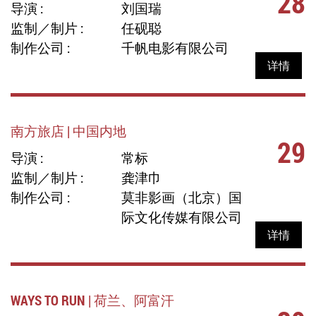
28
导演 :
刘国瑞
监制／制片 :
任砚聪
制作公司 :
千帆电影有限公司
详情
南方旅店 | 中国内地
29
导演 :
常标
监制／制片 :
龚津巾
制作公司 :
莫非影画（北京）国
际文化传媒有限公司
详情
WAYS TO RUN | 荷兰、阿富汗