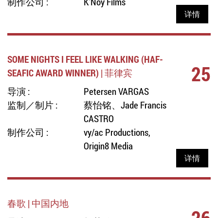
制作公司 :
K’Noy Films
详情
SOME NIGHTS I FEEL LIKE WALKING (HAF-
25
SEAFIC AWARD WINNER) | 菲律宾
导演 :
Petersen VARGAS
监制／制片 :
蔡怡铭、Jade Francis
CASTRO
制作公司 :
vy/ac Productions,
Origin8 Media
详情
春歌 | 中国内地
26