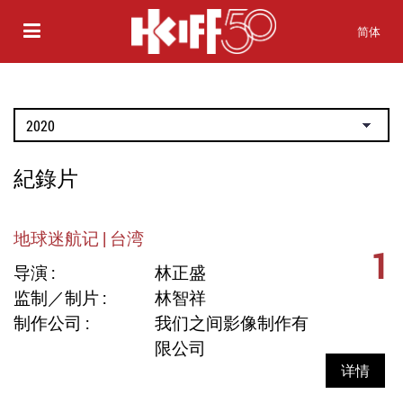
简体
紀錄片
地球迷航记 | 台湾
1
导演 :
林正盛
监制／制片 :
林智祥
制作公司 :
我们之间影像制作有
限公司
详情