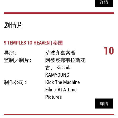
详情
剧情片
9 TEMPLES TO HEAVEN | 泰国
10
导演 :
萨波齐嘉索潘
监制／制片 :
阿彼察邦韦拉斯花
古、 Kissada
KAMYOUNG
制作公司 :
Kick The Machine
Films, At A Time
Pictures
详情