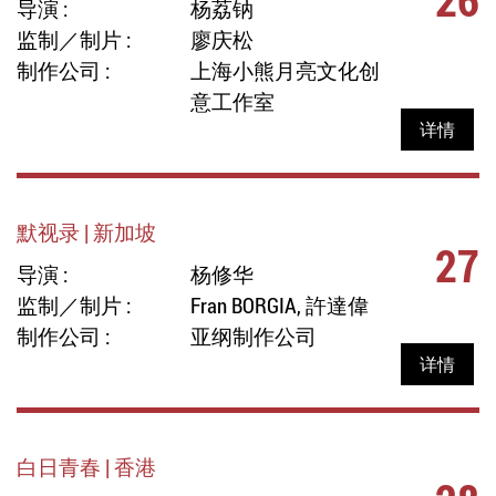
导演 :
杨荔钠
监制／制片 :
廖庆松
制作公司 :
上海小熊月亮文化创
意工作室
详情
默视录 | 新加坡
27
导演 :
杨修华
监制／制片 :
Fran BORGIA, 許達偉
制作公司 :
亚纲制作公司
详情
白日青春 | 香港