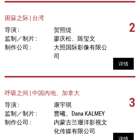
困寐之际 | 台湾
2
导演 :
贺照缇
监制／制片 :
廖庆松、陈玺文
制作公司 :
大照国际影像有限公
司
详情
呼吸之间 | 中国內地、加拿大
3
导演 :
康宇琪
监制／制片 :
曹曦、Dana KALMEY
制作公司 :
内蒙古兰珊洋影视文
化传媒有限公司
详情