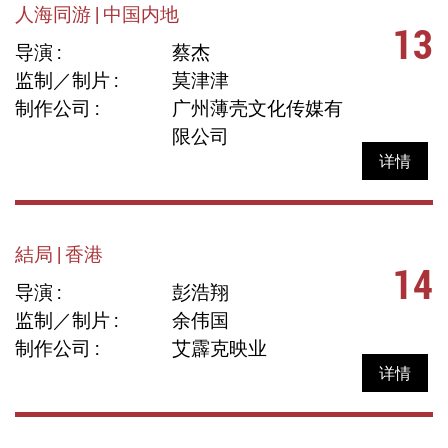
人海同游 | 中国内地
13
导演 :
蔡杰
监制／制片 :
莫津津
制作公司 :
广州薄壳文化传媒有
限公司
详情
結局 | 香港
14
导演 :
彭浩翔
监制／制片 :
余伟国
制作公司 :
艾霹克映业
详情